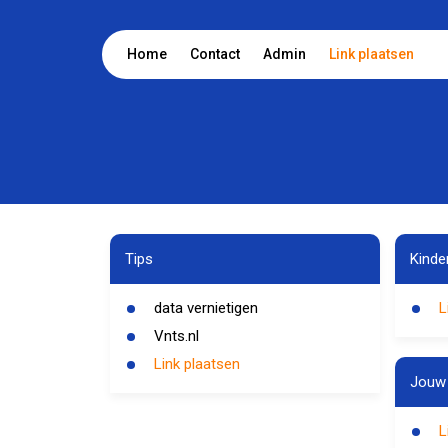
Home
Contact
Admin
Link plaatsen
Tips
Kinde
data vernietigen
L
Vnts.nl
Link plaatsen
Jouw 
L